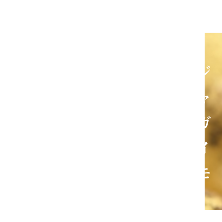
ジ
ャ
ガ
イ
モ