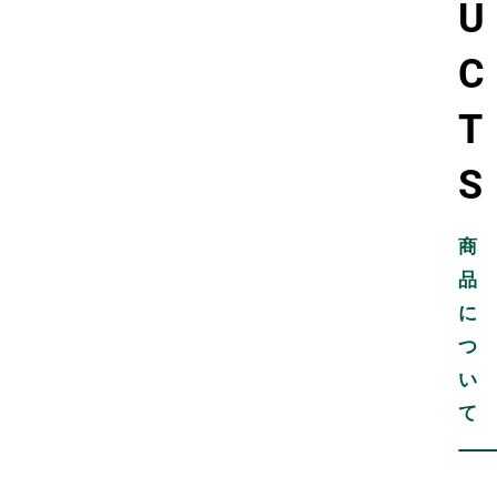
U
C
T
S
商
品
に
つ
い
て